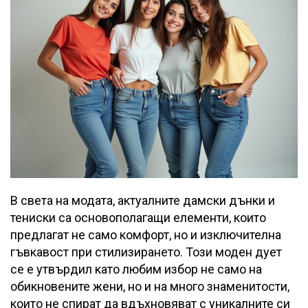
В света на модата, актуалните дамски дънки и
тениски са основополагащи елементи, които
предлагат не само комфорт, но и изключителна
гъвкавост при стилизирането. Този моден дует
се е утвърдил като любим избор не само на
обикновените жени, но и на много знаменитости,
които не спират да вдъхновяват с уникалните си