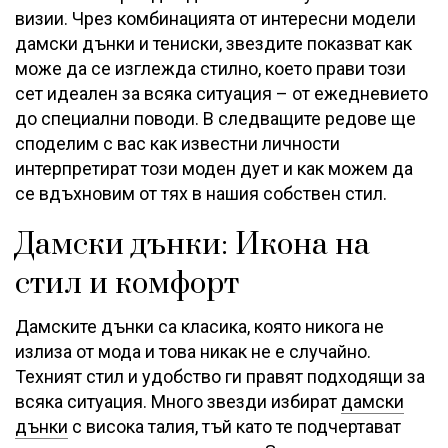
визии. Чрез комбинацията от интересни модели
дамски дънки и тениски, звездите показват как
може да се изглежда стилно, което прави този
сет идеален за всяка ситуация – от ежедневието
до специални поводи. В следващите редове ще
споделим с вас как известни личности
интерпретират този моден дует и как можем да
се вдъхновим от тях в нашия собствен стил.
Дамски дънки: Икона на
стил и комфорт
Дамските дънки са класика, която никога не
излиза от мода и това никак не е случайно.
Техният стил и удобство ги правят подходящи за
всяка ситуация. Много звезди избират
дамски
дънки
с висока талия, тъй като те подчертават