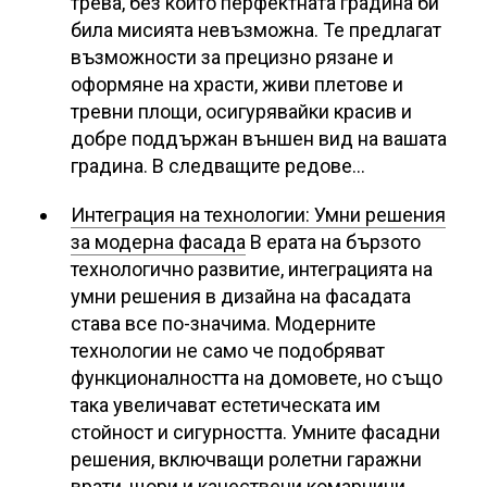
трева, без които перфектната градина би
била мисията невъзможна. Те предлагат
възможности за прецизно рязане и
оформяне на храсти, живи плетове и
тревни площи, осигурявайки красив и
добре поддържан външен вид на вашата
градина. В следващите редове…
Интеграция на технологии: Умни решения
за модерна фасада
В ерата на бързото
технологично развитие, интеграцията на
умни решения в дизайна на фасадата
става все по-значима. Модерните
технологии не само че подобряват
функционалността на домовете, но също
така увеличават естетическата им
стойност и сигурността. Умните фасадни
решения, включващи ролетни гаражни
врати, щори и качествени комарници,