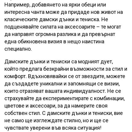
Например, добавянето на ярки обеци или
интересна чанта може да придаде нов живот на
класическите дамски дънки и тениска. Не
подценявайте силата на аксесоарите – те могат
да направят огромна разлика и да превърнат
една обикновена визия в нещо наистина
специално.
Дамските дънки и тениски са модният дует,
който предлага безкрайни възможности за стил и
комфорт. Вдъхновявайки се от звездите, можете
да създадете уникални и запомнящи се визии,
които отразяват вашата индивидуалност. Не се
страхувайте да експериментирате с комбинации,
цветове и аксесоари, за да намерите своя
собствен стил. С дамските дънки и тениски, вие
не само ще изглеждате стилно, но и ще се
чувствате уверени във всяка ситуация!