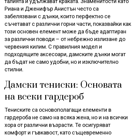
талията и удължават краката. Знаменитости като
Риана и Дженифър Анистън често са
забелязвани с дънки, които перфектно се
съчетават с различни горни части, показвайки как
този основен елемент може да бъде адаптиран
за различни поводи – от небрежно излизане до
червения килим. С правилния модел и
подходящите аксесоари, дамските дънки могат
да бъдат не само удобни, но и изключително
стилни.
Дамски тениски: Основата
на всеки гардероб
Тениските са основополагащи елементи в
гардероба не само на всяка жена, но и на всички
хора от различни възрасти. Те осигуряват
комфорт и гъвкавост, като същевременно