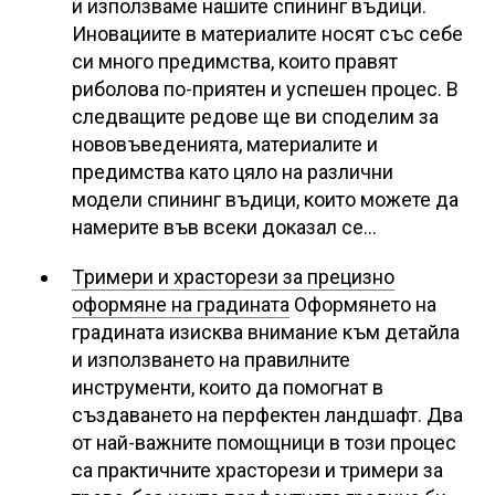
и използваме нашите спининг въдици.
Иновациите в материалите носят със себе
си много предимства, които правят
риболова по-приятен и успешен процес. В
следващите редове ще ви споделим за
нововъведенията, материалите и
предимства като цяло на различни
модели спининг въдици, които можете да
намерите във всеки доказал се…
Tримери и храсторези за прецизно
оформяне на градината
Оформянето на
градината изисква внимание към детайла
и използването на правилните
инструменти, които да помогнат в
създаването на перфектен ландшафт. Два
от най-важните помощници в този процес
са практичните храсторези и тримери за