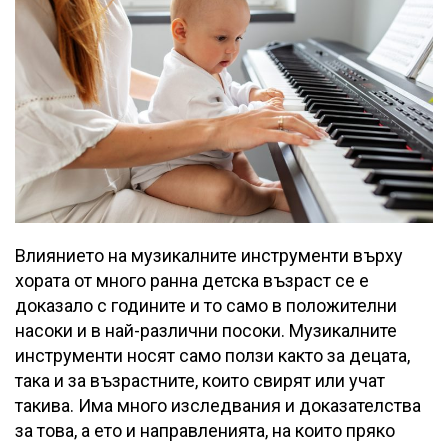
Влиянието на музикалните инструменти върху
хората от много ранна детска възраст се е
доказало с годините и то само в положителни
насоки и в най-различни посоки. Музикалните
инструменти носят само ползи както за децата,
така и за възрастните, които свирят или учат
такива. Има много изследвания и доказателства
за това, а ето и направленията, на които пряко