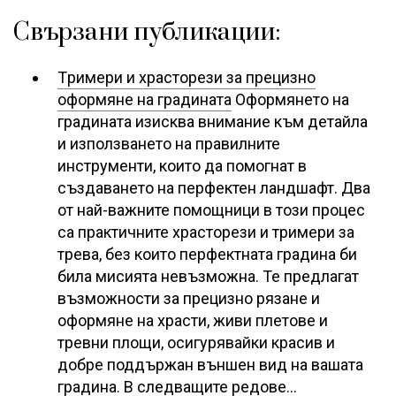
Свързани публикации:
Tримери и храсторези за прецизно
оформяне на градината
Оформянето на
градината изисква внимание към детайла
и използването на правилните
инструменти, които да помогнат в
създаването на перфектен ландшафт. Два
от най-важните помощници в този процес
са практичните храсторези и тримери за
трева, без които перфектната градина би
била мисията невъзможна. Те предлагат
възможности за прецизно рязане и
оформяне на храсти, живи плетове и
тревни площи, осигурявайки красив и
добре поддържан външен вид на вашата
градина. В следващите редове…