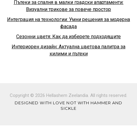
Пътеки за спалня в малки градски апартаменти:
Визуални трикове за повече простор
Интеграция на технологии: Умни решения за модерна
фасада
Сезонни цветя: Как да изберете подходящите
Интериорен дизайн: Актуална цветова палитра за
килими и пътеки
Copyright © 2026 Hellashem Zeelandia. All rights reserved.
DESIGNED WITH LOVE NOT WITH HAMMER AND
SICKLE