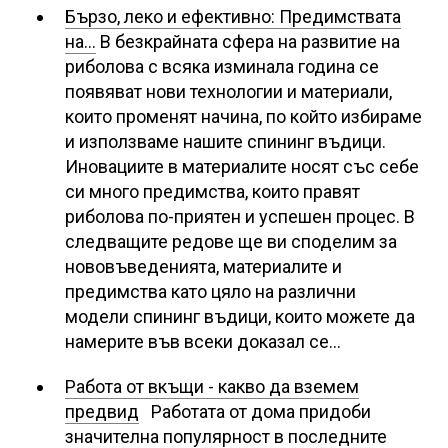
Бързо, леко и ефективно: Предимствата
на…
В безкрайната сфера на развитие на
риболова с всяка изминала година се
появяват нови технологии и материали,
които променят начина, по който избираме
и използваме нашите спининг въдици.
Иновациите в материалите носят със себе
си много предимства, които правят
риболова по-приятен и успешен процес. В
следващите редове ще ви споделим за
нововъведенията, материалите и
предимства като цяло на различни
модели спининг въдици, които можете да
намерите във всеки доказал се…
Работа от вкъщи - какво да вземем
предвид
Работата от дома придоби
значителна популярност в последните