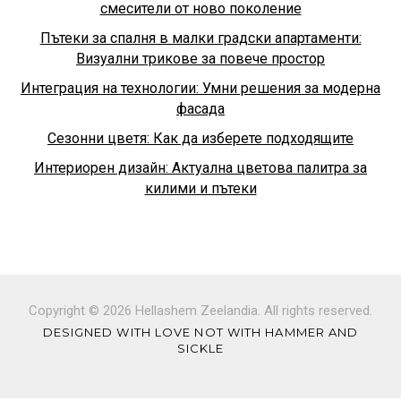
смесители от ново поколение
Пътеки за спалня в малки градски апартаменти:
Визуални трикове за повече простор
Интеграция на технологии: Умни решения за модерна
фасада
Сезонни цветя: Как да изберете подходящите
Интериорен дизайн: Актуална цветова палитра за
килими и пътеки
Copyright © 2026 Hellashem Zeelandia. All rights reserved.
DESIGNED WITH LOVE NOT WITH HAMMER AND
SICKLE