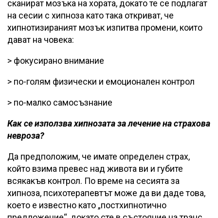
сканират мозъка на хората, докато те се подлагат
на сесии с хипноза като така откриват, че
хипнотизираният мозък изпитва промени, които
дават на човека:
> фокусирано внимание
> по-голям физически и емоционален контрол
> по-малко самосъзнание
Как се използва хипнозата за лечение на страхова
невроза?
Да предположим, че имате определен страх,
който взима превес над живота ви и губите
всякакъв контрол. По време на сесията за
хипноза, психотерапевтът може да ви даде това,
което е известно като „постхипнотично
предложение“, докато сте в състояние на транс.