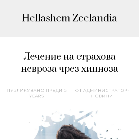
Hellashem Zeelandia
Лечение на страхова
невроза чрез хипноза
ПУБЛИКУВАНО ПРЕДИ
5
ОТ
АДМИНИСТРАТОР-
YEARS
НОВИНИ