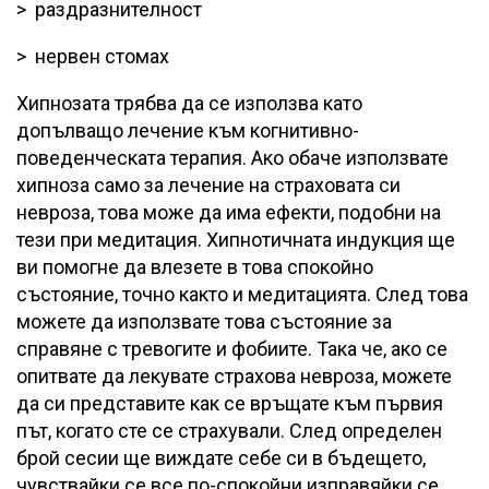
> раздразнителност
> нервен стомах
Хипнозата трябва да се използва като
допълващо лечение към когнитивно-
поведенческата терапия. Ако обаче използвате
хипноза само за лечение на страховата си
невроза, това може да има ефекти, подобни на
тези при медитация. Хипнотичната индукция ще
ви помогне да влезете в това спокойно
състояние, точно както и медитацията. След това
можете да използвате това състояние за
справяне с тревогите и фобиите. Така че, ако се
опитвате да лекувате страхова невроза, можете
да си представите как се връщате към първия
път, когато сте се страхували. След определен
брой сесии ще виждате себе си в бъдещето,
чувствайки се все по-спокойни изправяйки се