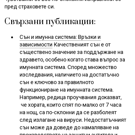
пред страховете си.
Свързани публикации:
Сън и имунна система: Връзки и
зависимости
Качественият сън е от
съществено значение за поддържане на
здравето, особено когато става въпрос за
имунната система. Според множество
изследвания, наличието на достатъчно
сън е ключово за правилното
функциониране на имунната система.
Например, редица проучвания доказват,
че хората, които спят по-малко от 7 часа
на нощ, са по-склонни да се разболеят
след излагане на вируси. Недостатъчният
сън може да доведе до намаляване на
производството на защитни антитела и