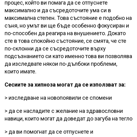
процес, който ви помага да се отпуснете
максимално и да съсредоточите ума си в
максимална степен. Това състояние е подобно на
съня, но умът ви ще бъде особенно фокусиран и
по-способен да реагира на внушението. Докато
сте в това спокойно състояние, се смята, че сте
по-склонни да се съсредоточите върху
подсъзнанието си като именно това ви позволява
да изследвате някои по-дълбоки проблеми,
които имате.
Сесиите за хипноза могат да се използват за:
> изследване на новопоявили се спомени
> да се насладите с желание на здравословни
навици, които могат да доведат до загуба на тегло
> да ви помогнат да се отпуснете и