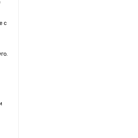
е
е с
го.
и