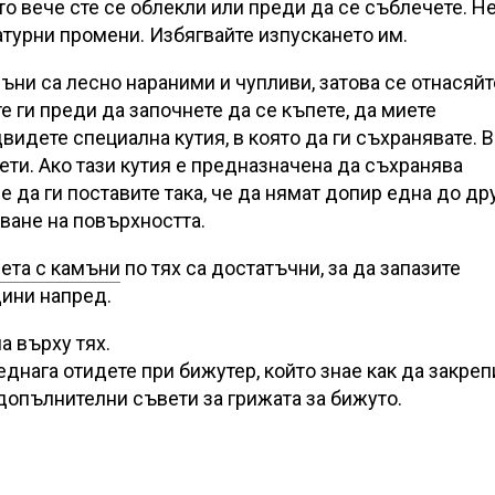
то вече сте се облекли или преди да се съблечете. Н
атурни промени. Избягвайте изпускането им.
ъни са лесно нараними и чупливи, затова се отнасяйт
е ги преди да започнете да се къпете, да миете
видете специална кутия, в която да ги съхранявате. В
ти. Ако тази кутия е предназначена да съхранява
е да ги поставите така, че да нямат допир една до дру
ване на повърхността.
ета с камъни
по тях са достатъчни, за да запазите
дини напред.
а върху тях.
еднага отидете при бижутер, който знае как да закреп
допълнителни съвети за грижата за бижуто.
: