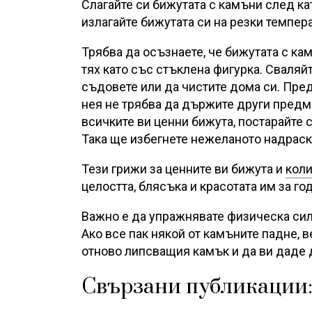
Слагайте си бижутата с камъни след ка
излагайте бижутата си на резки темпер
Трябва да осъзнаете, че бижутата с кам
тях като със стъклена фигурка. Сваляйт
съдовете или да чистите дома си. Пред
нея не трябва да държите други предме
всичките ви ценни бижута, постарайте с
Така ще избегнете нежеланото надраск
Тези грижи за ценните ви бижута и
коли
целостта, блясъка и красотата им за го
Важно е да упражнявате физическа сил
Ако все пак някой от камъните падне, в
отново липсващия камък и да ви даде 
Свързани публикации