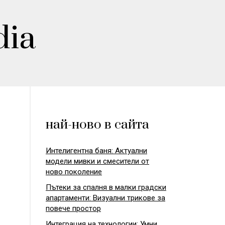
dia
най-ново в сайта
Интелигентна баня: Актуални
модели мивки и смесители от
ново поколение
Пътеки за спалня в малки градски
апартаменти: Визуални трикове за
повече простор
Интеграция на технологии: Умни