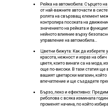
Рейка на автомобила: Сърцето на
от най-важните авточасти в систе
ролята на свързващ елемент межд
контролира посоката на движение
значението на рейката и функциит
нейното влияние върху безопаснос
управление на автомобила…
Цветни бижута: Как да изберете 
красота, нежност и израз на обич 
цветя, които винаги са на мода, 
още по-високи. В тази статия ще
вашият цветарски магазин, който
впечатление и ще създадете прек
Бързо, леко и ефективно: Предим
риболова с всяка изминала годин
променят начина, по който избир