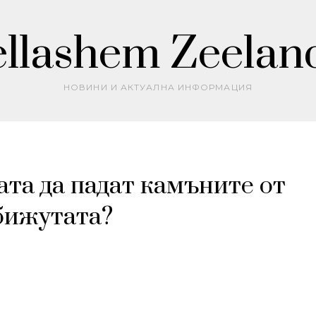
llashem Zeelan
НОВИНИ И АКТУАЛНА ИНФОРМАЦИЯ
ата да падат камъните от
бижутата?