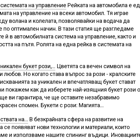
 системата на управление
Рейката на автомобила е е
мата на управление на всеки автомобил. Тя играе
у волана и колелата, позволявайки на водача да
 по оптимален начин. В тази статия ще разгледаме
е й в автомобилната система на управление, както и
тта на пътя. Ролята на една рейка в системата на
уникален букет рози,…
Цветята са вечен символ на
и любов. Но когато става въпрос за рози - кралските
изискванията за уникален и впечатляващ букет стават
 ви покажем как да изберете най-изящния букет рози 
 ще ви гарантира, че ще оставите незабравимо
расен спомен. Букети с рози: Магията…
ствата на…
В безкрайната сфера на развитие на
а се появяват нови технологии и материали, които
аме и използваме нашите спининг въдици. Иновациит