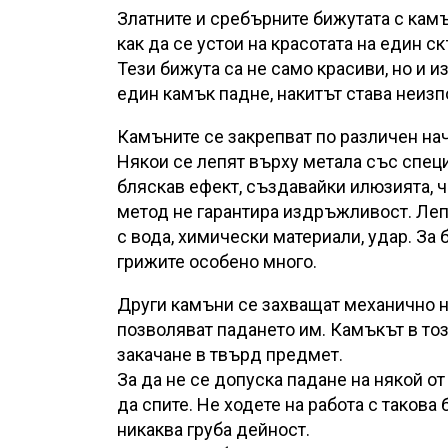
Златните и сребърните бижутата с камъ
как да се устои на красотата на един 
Тези бижута са не само красиви, но и 
един камък падне, накитът става неиз
Камъните се закрепват по различен на
Някои се лепят върху метала със спец
бляскав ефект, създавайки илюзията, ч
метод не гарантира издръжливост. Лепи
с вода, химически материали, удар. За 
грижите особено много.
Други камъни се захващат механично на
позволяват падането им. Камъкът в то
закачане в твърд предмет.
За да не се допуска падане на някой от
да спите. Не ходете на работа с такова
никаква груба дейност.