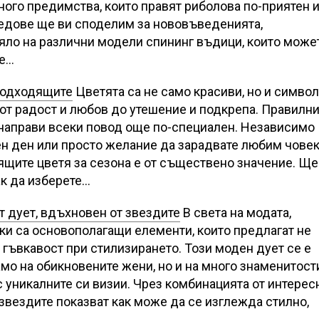
ного предимства, които правят риболова по-приятен 
едове ще ви споделим за нововъведенията,
яло на различни модели спининг въдици, които може
се…
 подходящите
Цветята са не само красиви, но и символ
от радост и любов до утешение и подкрепа. Правилн
 направи всеки повод още по-специален. Независимо
ен ден или просто желание да зарадвате любим човек
ящите цветя за сезона е от съществено значение. Ще
ак да изберете…
 дует, вдъхновен от звездите
В света на модата,
ки са основополагащи елементи, които предлагат не
 гъвкавост при стилизирането. Този моден дует се е
мо на обикновените жени, но и на много знаменитост
с уникалните си визии. Чрез комбинацията от интерес
звездите показват как може да се изглежда стилно,