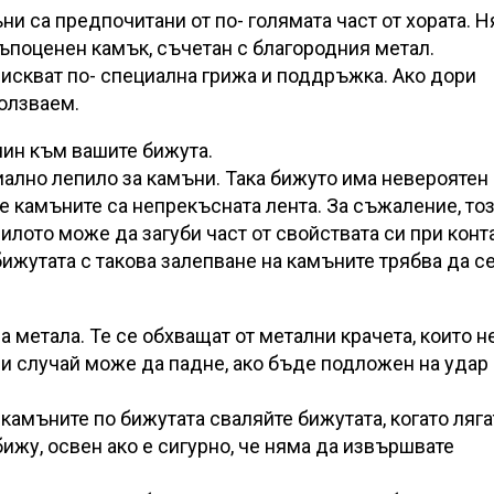
ни са предпочитани от по- голямата част от хората. 
скъпоценен камък, съчетан с благородния метал.
изискват по- специална грижа и поддръжка. Ако дори
ползваем.
чин към вашите бижута.
иално лепило за камъни. Така бижуто има невероятен
е камъните са непрекъсната лента. За съжаление, то
лото може да загуби част от свойствата си при конт
бижутата с такова залепване на камъните трябва да с
 метала. Те се обхващат от метални крачета, които н
зи случай може да падне, ако бъде подложен на удар
 камъните по бижутата сваляйте бижутата, когато ляга
 бижу, освен ако е сигурно, че няма да извършвате