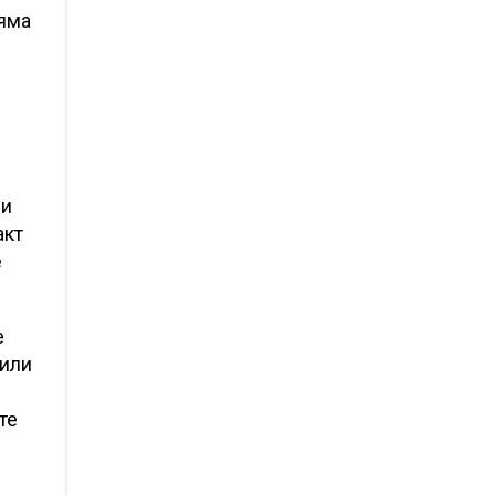
Няма
зи
акт
е
е
 или
те