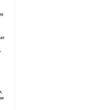
и
те
ият
,
и,
ни